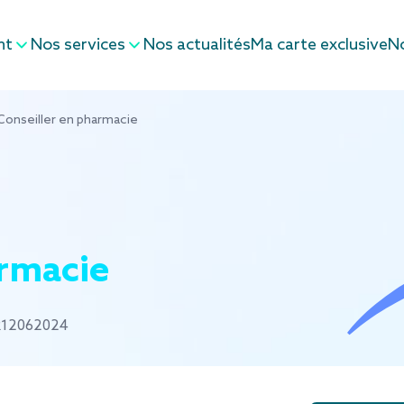
nt
Nos services
Nos actualités
Ma carte exclusive
No
nseiller en pharmacie
armacie
UR12062024