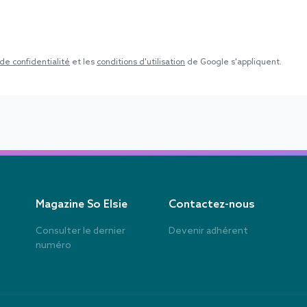
 de confidentialité
et les
conditions d'utilisation
de Google s'appliquent.
Magazine So Elsie
Contactez-nous
Consulter le dernier
Devenir adhérent
numéro